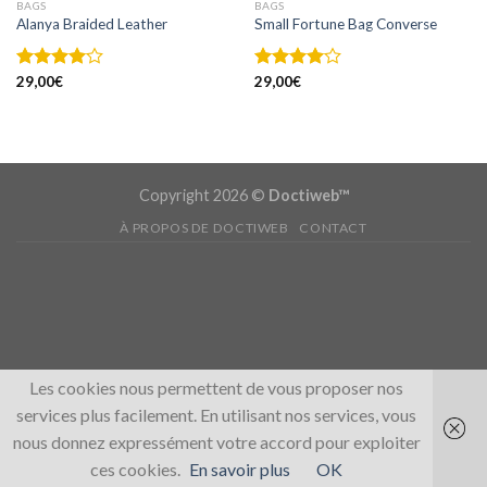
BAGS
BAGS
Alanya Braided Leather
Small Fortune Bag Converse
Note
29,00
€
Note
29,00
€
4.00
sur
4.00
sur
5
5
Copyright 2026 ©
Doctiweb™
À PROPOS DE DOCTIWEB
CONTACT
Les cookies nous permettent de vous proposer nos
services plus facilement. En utilisant nos services, vous
nous donnez expressément votre accord pour exploiter
ces cookies.
En savoir plus
OK