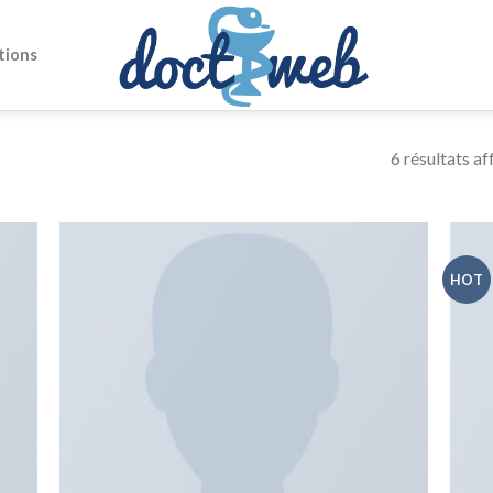
tions
6 résultats af
HOT
uter
Ajouter
la
à la
list
wishlist