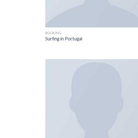
BOOKING
Surfing in Portugal
Ajo
à 
wish