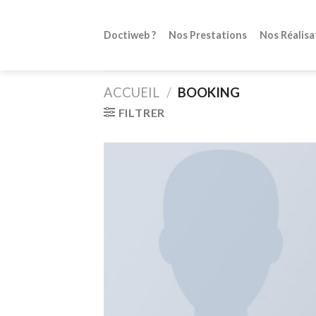
Skip
to
Doctiweb ?
Nos Prestations
Nos Réalisa
content
ACCUEIL
/
BOOKING
FILTRER
Ajo
à 
wish