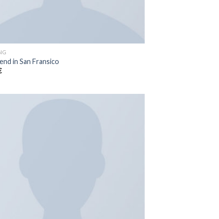
NG
nd in San Fransico
€
Ajouter
à la
wishlist