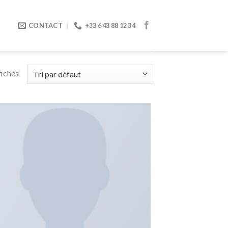
CONTACT
+33 6 43 88 12 34
fichés
Ajouter
à la
wishlist