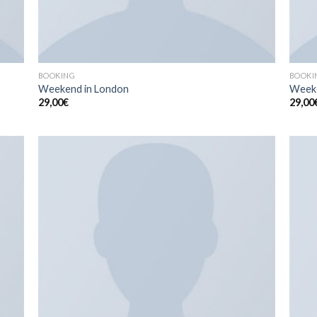
BOOKING
BOOKI
Weekend in London
Weeke
29,00
€
29,00
uter
Ajouter
la
à la
list
wishlist