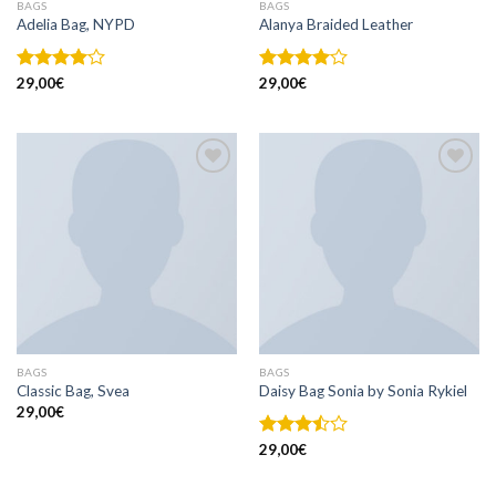
BAGS
BAGS
Adelia Bag, NYPD
Alanya Braided Leather
Note
29,00
€
Note
29,00
€
4.00
sur
4.00
sur
5
5
Ajouter
Ajouter
à la
à la
wishlist
wishlist
BAGS
BAGS
Classic Bag, Svea
Daisy Bag Sonia by Sonia Rykiel
29,00
€
Note
29,00
€
3.50
sur
5