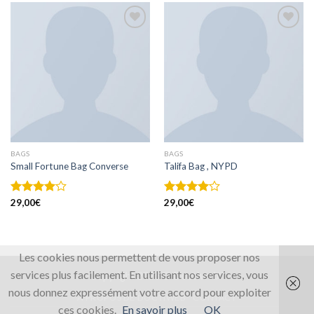
Ajouter
Ajouter
à la
à la
wishlist
wishlist
BAGS
BAGS
Small Fortune Bag Converse
Talifa Bag , NYPD
Note
29,00
€
Note
29,00
€
4.00
sur
4.00
sur
5
5
Les cookies nous permettent de vous proposer nos
services plus facilement. En utilisant nos services, vous
Copyright 2026 ©
Doctiweb™
nous donnez expressément votre accord pour exploiter
À PROPOS DE DOCTIWEB
CONTACT
ces cookies.
En savoir plus
OK