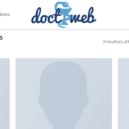
tions
S
3 résultats af
uter
Ajouter
la
à la
list
wishlist