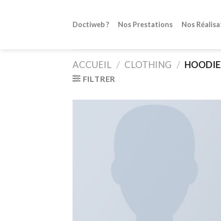
Skip
to
Doctiweb ?
Nos Prestations
Nos Réalisa
content
ACCUEIL
/
CLOTHING
/
HOODIE
FILTRER
Ajo
à 
wish