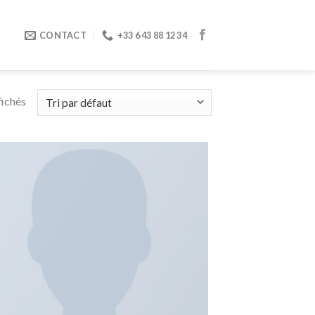
CONTACT
+33 6 43 88 12 34
fichés
Ajouter
à la
wishlist