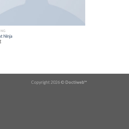
ING
t Ninja
€
Copyright 2026 ©
Doctiweb™