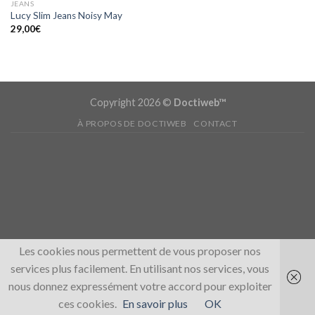
JEANS
Lucy Slim Jeans Noisy May
29,00
€
Copyright 2026 ©
Doctiweb™
À PROPOS DE DOCTIWEB
CONTACT
Les cookies nous permettent de vous proposer nos
services plus facilement. En utilisant nos services, vous
nous donnez expressément votre accord pour exploiter
ces cookies.
En savoir plus
OK