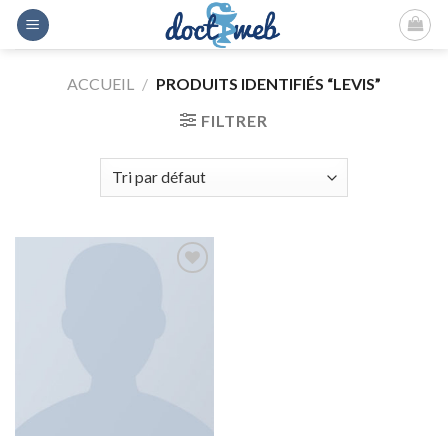
Skip
to
content
ACCUEIL
/
PRODUITS IDENTIFIÉS “LEVIS”
FILTRER
Ajouter
à la
wishlist