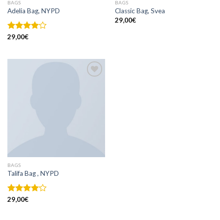
BAGS
BAGS
Adelia Bag, NYPD
Classic Bag, Svea
29,00
€
Note
29,00
€
4.00
sur
5
Ajouter
à la
wishlist
BAGS
Talifa Bag , NYPD
Note
29,00
€
4.00
sur
5